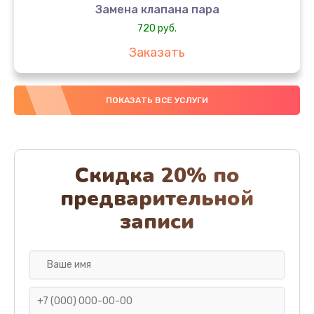
Замена клапана пара
720 руб.
Заказать
Замена бака воды
ПОКАЗАТЬ ВСЕ УСЛУГИ
700 руб.
Заказать
Чистка с разбором кофемашины
Скидка 20% по
600 руб.
предварительной
Заказать
записи
Замена клапана дренажа
590 руб.
Заказать