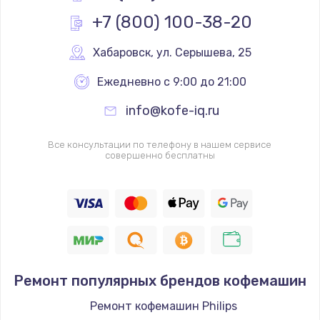
550 руб.
+7 (800) 100-38-20
Заказать
Хабаровск
,
 ул. Серышева, 25
Ремонт насоса
Ежедневно с 9:00 до 21:00
530 руб.
info@kofe-iq.ru
Заказать
Все консультации по телефону в нашем сервисе
Ремонт ЦЗУ
совершенно бесплатны
980 руб.
Заказать
Ремонт микровыключателей
600 руб.
Заказать
Ремонт популярных брендов кофемашин
Ремонт кофемашин Philips