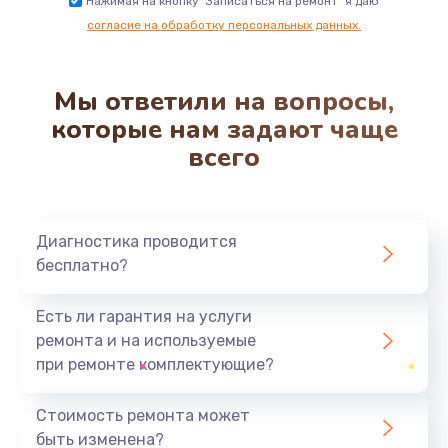
Замена хомутов, скобок и колец
Нажимая на кнопку "Записаться на ремонт" я даю
согласие на обработку персональных данных.
290 руб.
Заказать
Мы ответили на вопросы,
Чистка системы подачи кофе
которые нам задают чаще
550 руб.
всего
Заказать
Замена датчика воды
Диагностика проводится
600 руб.
бесплатно?
Заказать
Есть ли гарантия на услуги
Замена пароблока
ремонта и на используемые
520 руб.
при ремонте комплектующие?
Заказать
Стоимость ремонта может
быть изменена?
Декальцинация