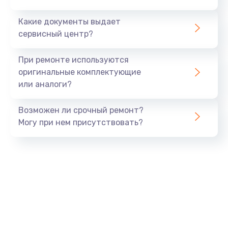
430 руб.
Какие документы выдает
Заказать
сервисный центр?
Замена термодатчика
При ремонте используются
580 руб.
оригинальные комплектующие
или аналоги?
Заказать
Возможен ли срочный ремонт?
Замена прокладок
Могу при нем присутствовать?
290 руб.
Заказать
Ремонт кофемолки
520 руб.
Заказать
Ремонт гидросистемы