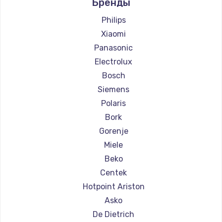
Бренды
Ремонт кофемашин Jura
Ремонт кофемашин Olympia
Philips
Ремонт кофемашин Saeco
Xiaomi
Ремонт кофемашин La Cimbali
Panasonic
Ремонт кофемашин WMF
Electrolux
Ремонт кофемашин Yamaguchi
Bosch
Ремонт кофемашин Nivona
Siemens
Ремонт кофемашин Astoria
Polaris
Ремонт кофемашин JVC
Bork
Ремонт кофемашин Ariston
Gorenje
Ремонт кофемашин Grundig
Miele
Ремонт кофемашин ROCKET MOZZAFIATO
Beko
Ремонт кофемашин Vivitek
Centek
Ремонт кофемашин Thomson
Hotpoint Ariston
Ремонт кофемашин Hisense
Asko
Ремонт кофемашин DELTA
De Dietrich