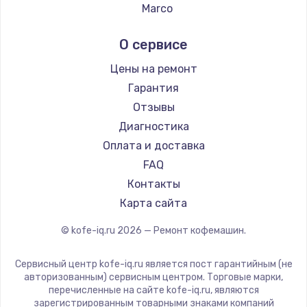
Ремонт кофемашин Tefal
Marco
Ремонт кофемашин Kyvol
Ascaso
О сервисе
Ремонт кофемашин RED solution
Jura
Ремонт кофемашин Bravilor Bonamat
Olympia
Цены на ремонт
Ремонт кофемашин Vard
Saeco
Гарантия
Ремонт кофемашин Tuvio
La Cimbali
Отзывы
Ремонт кофемашин Carrera
WMF
Диагностика
Ремонт кофемашин Supra
Yamaguchi
Оплата и доставка
Nivona
FAQ
Astoria
Контакты
JVC
Карта сайта
Ariston
© kofe-iq.ru
2026
— Ремонт кофемашин.
Grundig
ROCKET MOZZAFIATO
Сервисный центр kofe-iq.ru является пост гарантийным (не
Vivitek
авторизованным) сервисным центром. Торговые марки,
перечисленные на сайте kofe-iq.ru, являются
Thomson
зарегистрированным товарными знаками компаний