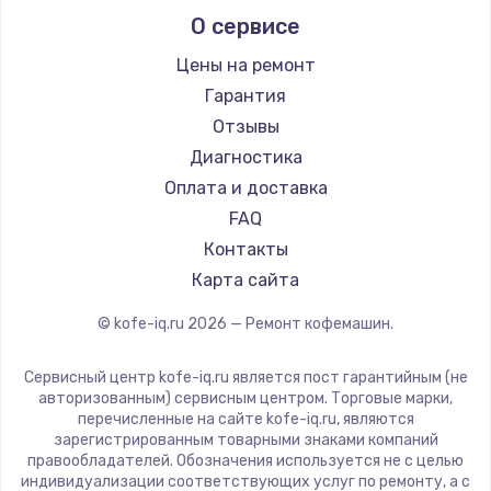
О сервисе
Ремонт кофемашин Kyvol
Ascaso
Ремонт кофемашин RED solution
Jura
Цены на ремонт
Ремонт кофемашин Bravilor Bonamat
Olympia
Гарантия
Ремонт кофемашин Vard
Saeco
Отзывы
Ремонт кофемашин Tuvio
La Cimbali
Диагностика
Ремонт кофемашин Carrera
WMF
Оплата и доставка
Ремонт кофемашин Supra
Yamaguchi
FAQ
Nivona
Контакты
Astoria
Карта сайта
JVC
© kofe-iq.ru
2026
— Ремонт кофемашин.
Ariston
Grundig
Сервисный центр kofe-iq.ru является пост гарантийным (не
ROCKET MOZZAFIATO
авторизованным) сервисным центром. Торговые марки,
перечисленные на сайте kofe-iq.ru, являются
Vivitek
зарегистрированным товарными знаками компаний
Thomson
правообладателей. Обозначения используется не с целью
индивидуализации соответствующих услуг по ремонту, а с
Hisense