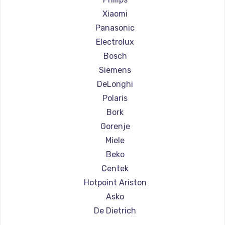
Ремонт кофемашин Olympia
Xiaomi
Ремонт кофемашин Saeco
Panasonic
Ремонт кофемашин La Cimbali
Electrolux
Ремонт кофемашин WMF
Bosch
Ремонт кофемашин Yamaguchi
Siemens
Ремонт кофемашин Nivona
DeLonghi
Ремонт кофемашин Astoria
Polaris
Ремонт кофемашин JVC
Bork
Ремонт кофемашин Ariston
Gorenje
Ремонт кофемашин Grundig
Miele
Ремонт кофемашин ROCKET MOZZAFIATO
Beko
Ремонт кофемашин Vivitek
Centek
Ремонт кофемашин Thomson
Hotpoint Ariston
Ремонт кофемашин Hisense
Asko
Ремонт кофемашин DELTA
De Dietrich
Ремонт кофемашин Tefal
Marco